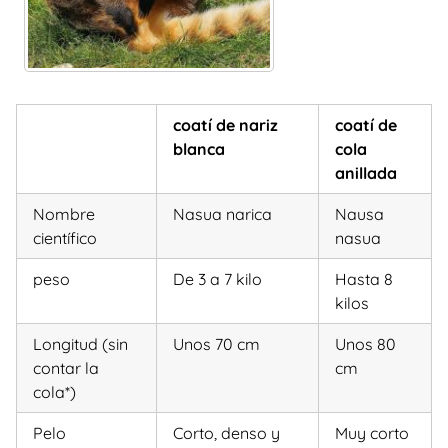
coatí de nariz
coatí de
blanca
cola
anillada
Nombre
Nasua narica
Nausa
científico
nasua
peso
De 3 a 7 kilo
Hasta 8
kilos
Longitud (sin
Unos 70 cm
Unos 80
contar la
cm
cola*)
Pelo
Corto, denso y
Muy corto